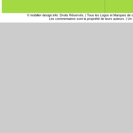
©
mobilier-design.info
. Droits Réservés. | Tous les Logos et Marques de ce 
Les commentaires sont la propriété de leurs auteurs. | U