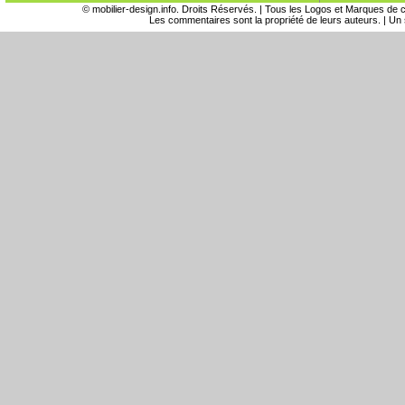
©
mobilier-design.info
. Droits Réservés. | Tous les Logos et Marques de ce 
Les commentaires sont la propriété de leurs auteurs. | U