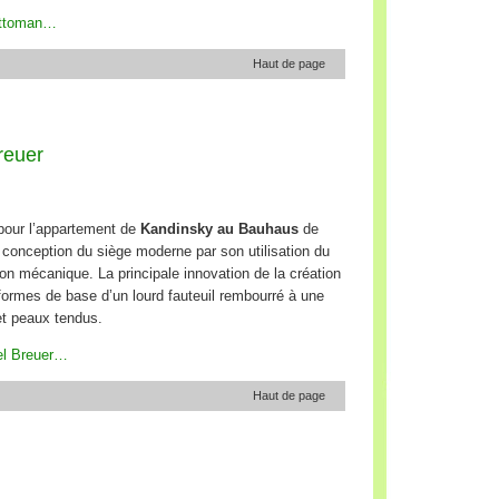
Ottoman…
Haut de page
reuer
 pour l’appartement de
Kandinsky au Bauhaus
de
conception du siège moderne par son utilisation du
ion mécanique. La principale innovation de la création
formes de base d’un lourd fauteuil rembourré à une
et peaux tendus.
el Breuer…
Haut de page