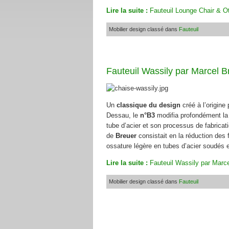
Lire la suite :
Fauteuil Lounge Chair & 
Mobilier design classé dans
Fauteuil
Fauteuil Wassily par Marcel B
Un
classique du design
créé à l’origine
Dessau, le
n°B3
modifia profondément la 
tube d’acier et son processus de fabricat
de
Breuer
consistait en la réduction des 
ossature légère en tubes d’acier soudés 
Lire la suite :
Fauteuil Wassily par Marc
Mobilier design classé dans
Fauteuil